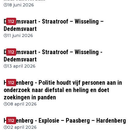
18 juni 2026
Dedemsvaart - Straatroof – Wisseling –
112
Dedemsvaart
11 juni 2026
Dedemsvaart - Straatroof – Wisseling -
112
Dedemsvaart
13 april 2026
Hardenberg - Politie houdt vijf personen aan in
112
onderzoek naar diefstal en heling en doet
zoekingen in panden
08 april 2026
Hardenberg - Explosie – Paasberg – Hardenberg
112
02 april 2026